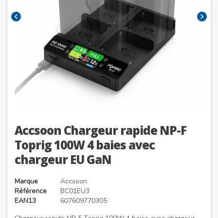
chevron_left
chevron_right
Accsoon Chargeur rapide NP-F
Toprig 100W 4 baies avec
chargeur EU GaN
Marque
Accsoon
Référence
BC01EU3
EAN13
607609770305