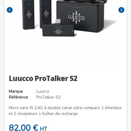
chevron_left
chevron_right
Luucco ProTalker S2
Marque
Luucco
Référence
ProTalker-S2
Micro sans fil 2.4G à double canal ultra-compact. 1 émetteur
et 2 récepteurs + boîtier de recharge
82,00 €
HT