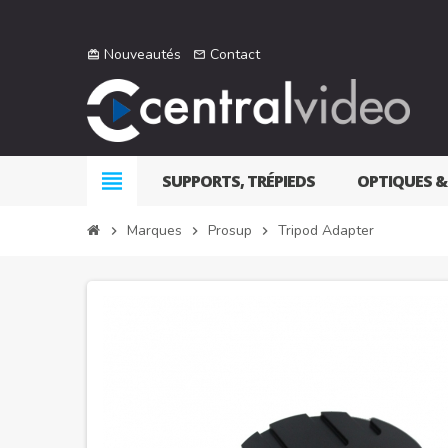
Nouveautés
Contact
card_giftcard
mail_outline
view_headline
SUPPORTS, TRÉPIEDS
OPTIQUES &
Marques
Prosup
Tripod Adapter
chevron_right
chevron_right
chevron_right