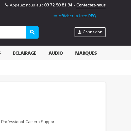
Appelez nous au :
09 72 50 81 94
-
Contactez-nous
Afficher la liste RFQ
list
search
Connexion
person
S
ECLAIRAGE
AUDIO
MARQUES
 Professional Camera Support