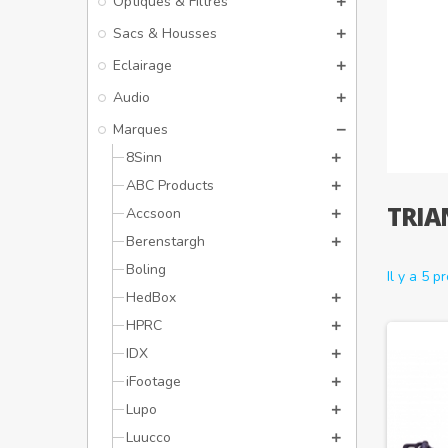
Optiques & Filtres
Sacs & Housses
Eclairage
Audio
Marques
8Sinn
ABC Products
TRIA
Accsoon
Berenstargh
Boling
Il y a 5 p
HedBox
HPRC
IDX
iFootage
Lupo
Luucco