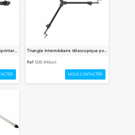
Triangle de Sol pour Trépieds Sprinter II/HD
Triangle Intermédiaire télescopique pour Toggle Lock DV 2 étages
Ref
508 (Miller)
TACTER
NOUS CONTACTER