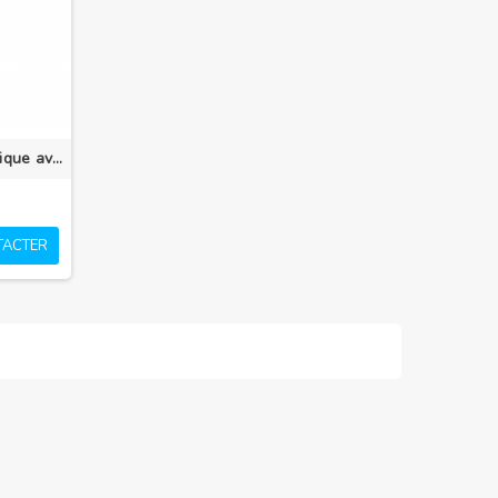
Triangle Intermédiaire télescopique avec vis de réglage pour Trépieds Sprinter II/HD
TACTER