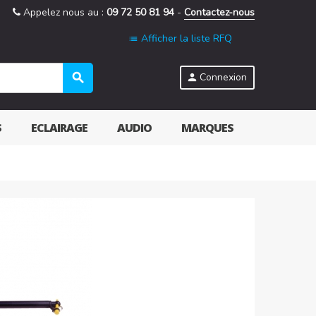
Appelez nous au :
09 72 50 81 94
-
Contactez-nous
Afficher la liste RFQ
list
search
Connexion
person
S
ECLAIRAGE
AUDIO
MARQUES