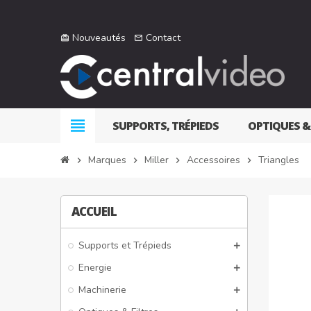
Nouveautés
Contact
card_giftcard
mail_outline
view_headline
SUPPORTS, TRÉPIEDS
OPTIQUES &
Marques
Miller
Accessoires
Triangles
chevron_right
chevron_right
chevron_right
chevron_right
ACCUEIL
Supports et Trépieds
Energie
Machinerie