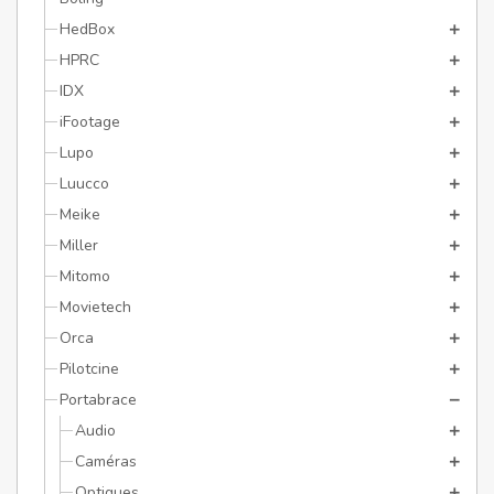
HedBox
HPRC
IDX
iFootage
Lupo
Luucco
Meike
Miller
Mitomo
Movietech
Orca
Pilotcine
Portabrace
Audio
Caméras
Optiques