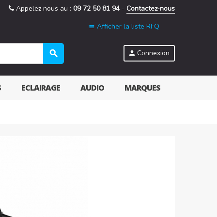
Appelez nous au :
09 72 50 81 94
-
Contactez-nous
Afficher la liste RFQ
list
search
Connexion
person
S
ECLAIRAGE
AUDIO
MARQUES