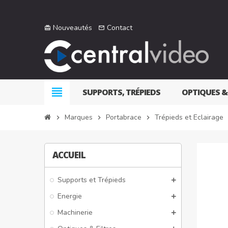
Nouveautés
Contact
card_giftcard
mail_outline
view_headline
SUPPORTS, TRÉPIEDS
OPTIQUES &
Marques
Portabrace
Trépieds et Eclairage
chevron_right
chevron_right
chevron_right
che
ACCUEIL
Supports et Trépieds
Energie
Machinerie