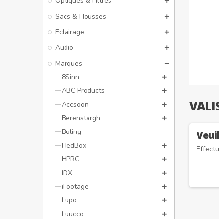
Optiques & Filtres
Sacs & Housses
Eclairage
Audio
Marques
8Sinn
ABC Products
VALI
Accsoon
Berenstargh
Boling
Veui
HedBox
Effect
HPRC
IDX
iFootage
Lupo
Luucco