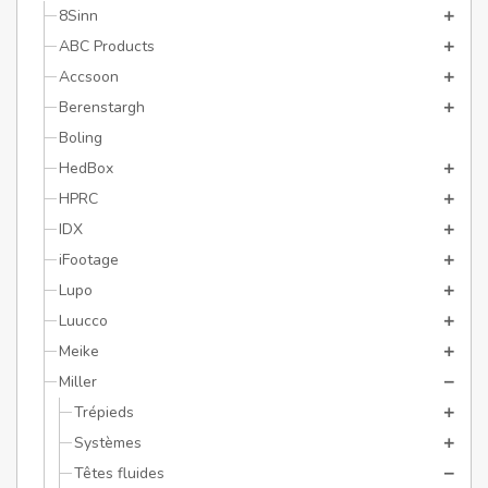
8Sinn
ABC Products
Accsoon
Berenstargh
Boling
HedBox
HPRC
IDX
iFootage
Lupo
Luucco
Meike
Miller
Trépieds
Systèmes
Têtes fluides