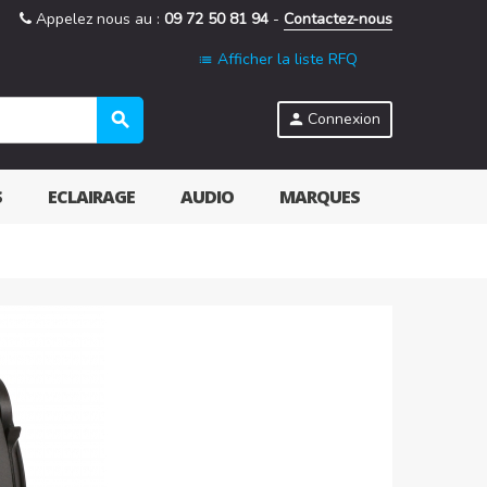
Appelez nous au :
09 72 50 81 94
-
Contactez-nous
Afficher la liste RFQ
list
search
Connexion
person
S
ECLAIRAGE
AUDIO
MARQUES