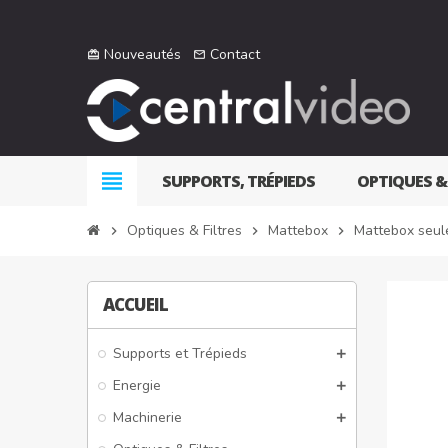
Nouveautés
Contact
card_giftcard
mail_outline
view_headline
SUPPORTS, TRÉPIEDS
OPTIQUES &
Optiques & Filtres
Mattebox
Mattebox seul
chevron_right
chevron_right
chevron_right
ACCUEIL
Supports et Trépieds
Energie
Machinerie