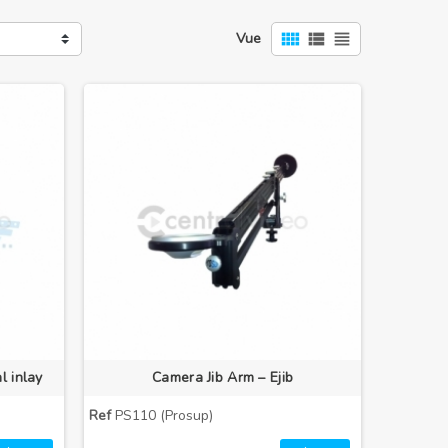
view_comfy
view_list
view_headline
Vue
l inlay
Camera Jib Arm – Ejib
Ref
PS110 (Prosup)