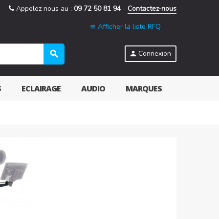
Appelez nous au :
09 72 50 81 94
-
Contactez-nous
Afficher la liste RFQ
list
search
Connexion
person
S
ECLAIRAGE
AUDIO
MARQUES