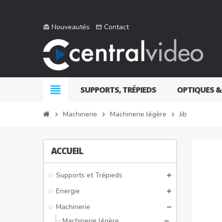
Nouveautés
Contact
card_giftcard
mail_outline
view_headline
SUPPORTS, TRÉPIEDS
OPTIQUES &
Machinerie
Machinerie légère
Jib
chevron_right
chevron_right
chevron_right
ACCUEIL
Supports et Trépieds
Energie
Machinerie
Machinerie légère