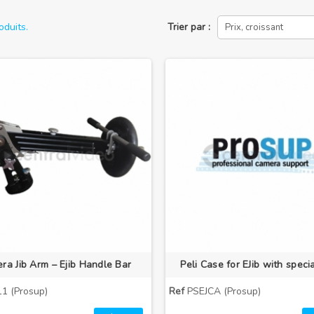
roduits.
Trier par :
Prix, croissant
ra Jib Arm – Ejib Handle Bar
Peli Case for EJib with specia
1 (Prosup)
Ref
PSEJCA (Prosup)