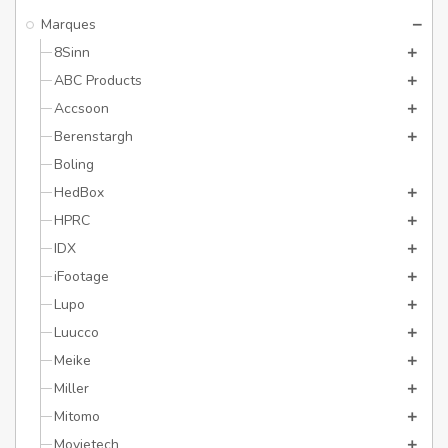
Marques
8Sinn
ABC Products
Accsoon
Berenstargh
Boling
HedBox
HPRC
IDX
iFootage
Lupo
Luucco
Meike
Miller
Mitomo
Movietech