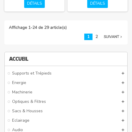
DÉTAILS
DÉTAILS
Affichage 1-24 de 29 article(s)
1
2
SUIVANT
navigate_next
ACCUEIL
Supports et Trépieds
Energie
Machinerie
Optiques & Filtres
Sacs & Housses
Eclairage
Audio