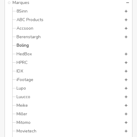
Marques
8Sinn
ABC Products
Accsoon
Berenstargh
Boling
HedBox
HPRC
IDX
iFootage
Lupo
Luucco
Meike
Miller
Mitomo
Movietech