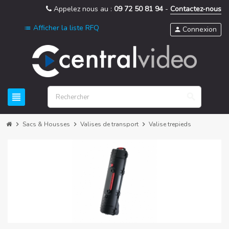
Appelez nous au :
09 72 50 81 94
-
Contactez-nous
Afficher la liste RFQ
list
Connexion
person
view_headline
search
chevron_right
Sacs & Housses
chevron_right
Valises de transport
chevron_right
Valise trepieds