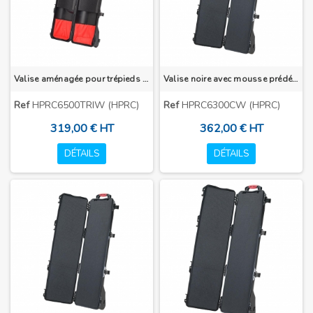
Valise aménagée pour trépieds grand modèles
Valise noire avec mousse prédécoupée et roulettes
Ref
HPRC6500TRIW (HPRC)
Ref
HPRC6300CW (HPRC)
319,00 € HT
362,00 € HT
DÉTAILS
DÉTAILS