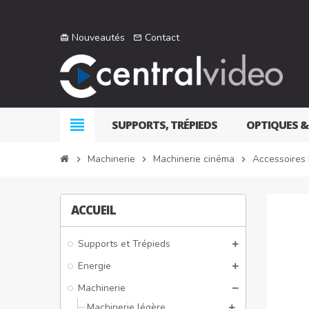
Nouveautés
Contact
card_giftcard
mail_outline
view_headline
SUPPORTS, TRÉPIEDS
OPTIQUES &
Machinerie
Machinerie cinéma
Accessoires
chevron_right
chevron_right
chevron_right
ACCUEIL
Supports et Trépieds
Energie
Machinerie
Machinerie légère