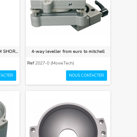
OFFSET BALL ADAPTER 100MM SHORT
4-way leveller from euro to mitchell
Ref
2027-0 (MovieTech)
TACTER
NOUS CONTACTER