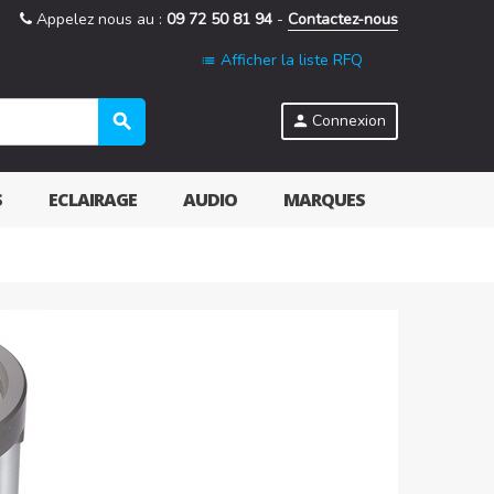
Appelez nous au :
09 72 50 81 94
-
Contactez-nous
Afficher la liste RFQ
list
search
Connexion
person
S
ECLAIRAGE
AUDIO
MARQUES