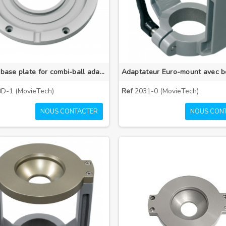
Mitchell base plate for combi-ball adapter
D-1 (MovieTech)
Ref
2031-0 (MovieTech)
NOUS CONTACTER
NOUS CON