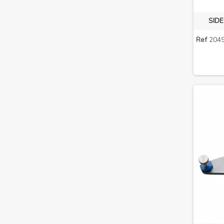
SID
Ref
2049