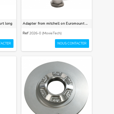
rt long
Adapter from mitchell on Euromount with short bolt
Ref
2026-0 (MovieTech)
TACTER
NOUS CONTACTER