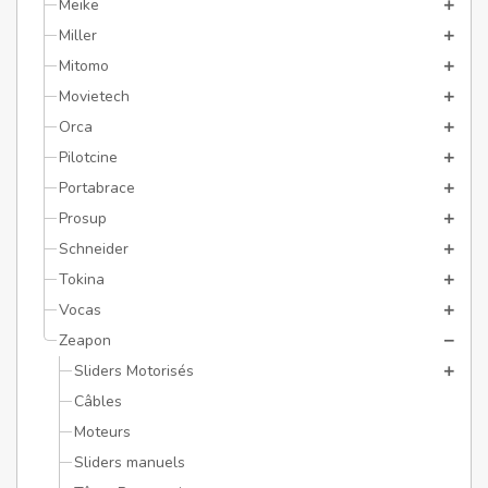
Meike
Miller
Mitomo
Movietech
Orca
Pilotcine
Portabrace
Prosup
Schneider
Tokina
Vocas
Zeapon
Sliders Motorisés
Câbles
Moteurs
Sliders manuels