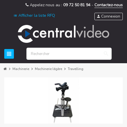
Appelez nous au :
09 72 50 81 94
-
Contactez-nous
Afficher la liste RFQ
list
Connexion
person
view_headline
search
chevron_right
Machinerie
chevron_right
Machinerie légère
chevron_right
Travelling