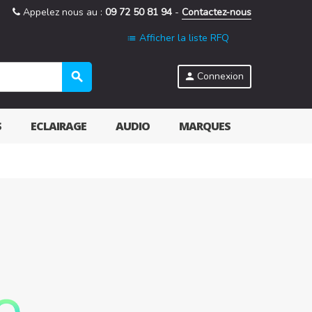
Appelez nous au :
09 72 50 81 94
-
Contactez-nous
Afficher la liste RFQ
list
search
Connexion
person
S
ECLAIRAGE
AUDIO
MARQUES