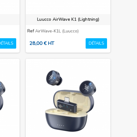
Luucco AirWave K1 (Lightning)
Ref
AirWave-K1L (Luucco)
28,00 € HT
DÉTAILS
DÉTAILS