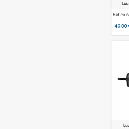
Luu
Ref
AirW
46,00 
Lu