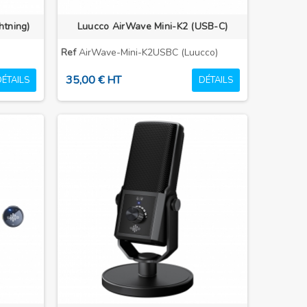
htning)
Luucco AirWave Mini-K2 (USB-C)
Ref
AirWave-Mini-K2USBC (Luucco)
35,00 € HT
DÉTAILS
DÉTAILS