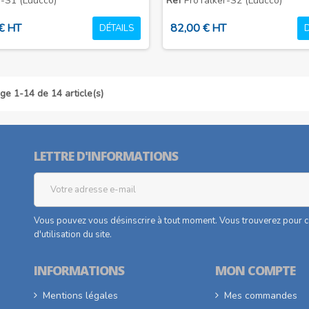
-S1 (Luucco)
Ref
ProTalker-S2 (Luucco)
€ HT
82,00 € HT
DÉTAILS
ge 1-14 de 14 article(s)
LETTRE D'INFORMATIONS
Vous pouvez vous désinscrire à tout moment. Vous trouverez pour ce
d'utilisation du site.
INFORMATIONS
MON COMPTE
Mentions légales
Mes commandes