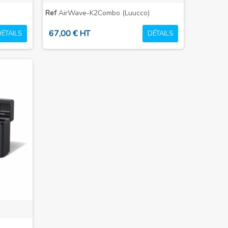
Ref
AirWave-K2Combo (Luucco)
67,00 € HT
DÉTAILS
DÉTAILS