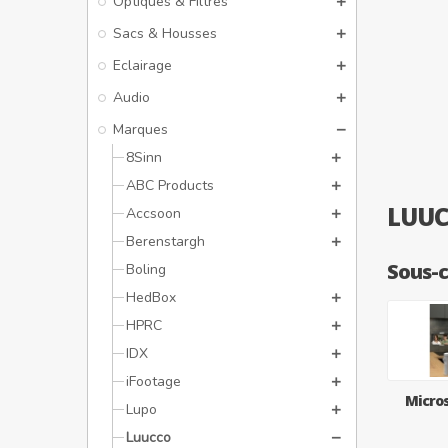
Optiques & Filtres
Sacs & Housses
Eclairage
Audio
Marques
8Sinn
ABC Products
LUU
Accsoon
Berenstargh
Sous-c
Boling
HedBox
HPRC
IDX
iFootage
Micros
Lupo
Luucco