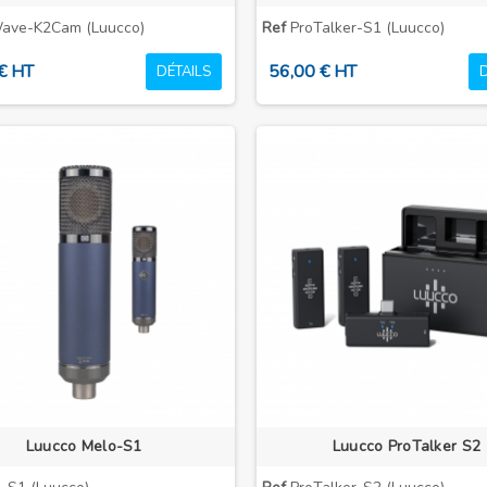
ave-K2Cam (Luucco)
Ref
ProTalker-S1 (Luucco)
€ HT
56,00 € HT
DÉTAILS
Luucco Melo-S1
Luucco ProTalker S2