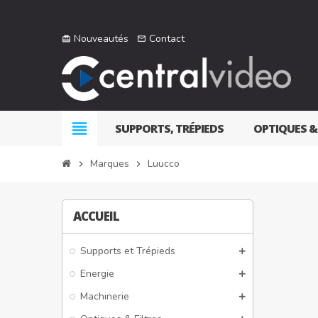
Nouveautés
Contact
card_giftcard
mail_outline
view_headline
SUPPORTS, TRÉPIEDS
OPTIQUES &
Marques
Luucco
chevron_right
chevron_right
ACCUEIL
Supports et Trépieds
Energie
Machinerie