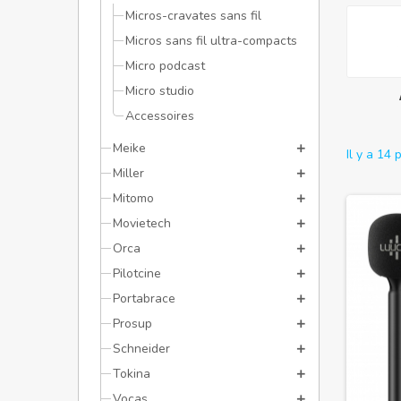
Micros-cravates sans fil
Micros sans fil ultra-compacts
Micro podcast
Micro studio
Accessoires
Meike
Il y a 14 
Miller
Mitomo
Movietech
Orca
Pilotcine
Portabrace
Prosup
Schneider
Tokina
Vocas