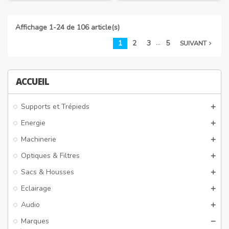
Affichage 1-24 de 106 article(s)
…
1
2
3
5
SUIVANT
navigate_next
ACCUEIL
Supports et Trépieds
Energie
Machinerie
Optiques & Filtres
Sacs & Housses
Eclairage
Audio
Marques