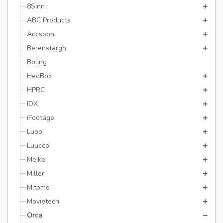
8Sinn
ABC Products
Accsoon
Berenstargh
Boling
HedBox
HPRC
IDX
iFootage
Lupo
Luucco
Meike
Miller
Mitomo
Movietech
Orca