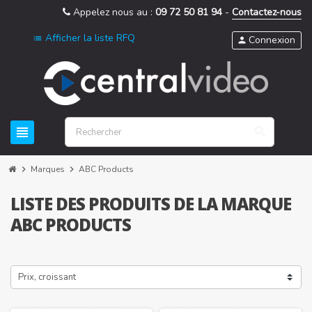
Appelez nous au :
09 72 50 81 94
-
Contactez-nous
Afficher la liste RFQ
list
Connexion
person
view_headline
search
chevron_right
Marques
chevron_right
ABC Products
LISTE DES PRODUITS DE LA MARQUE
ABC PRODUCTS
Prix, croissant