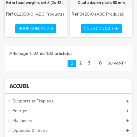
Extra load weights set 3 (2x 420g)
Dual adapter plate 80 mm
Ref
812030-0 (ABC Products)
Ref
8420-0 (ABC Products)
NOUS CONTACTER
NOUS CONTACTER
Affichage 1-24 de 132 article(s)
…
1
2
3
6
SUIVANT
navigate_next
ACCUEIL
Supports et Trépieds
Energie
Machinerie
Optiques & Filtres